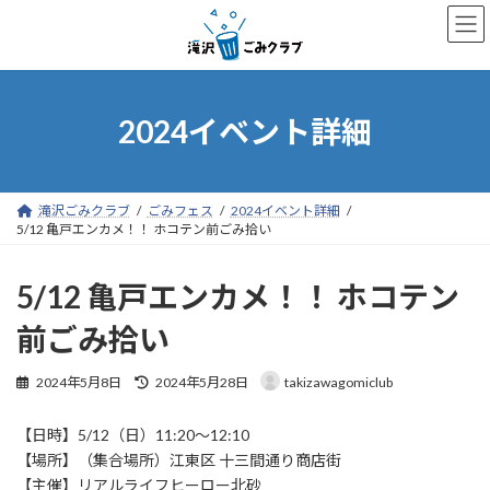
コ
ナ
ン
ビ
テ
ゲ
ン
ー
ツ
シ
へ
ョ
2024イベント詳細
ス
ン
キ
に
ッ
移
プ
動
滝沢ごみクラブ
ごみフェス
2024イベント詳細
5/12 亀戸エンカメ！！ ホコテン前ごみ拾い
5/12 亀戸エンカメ！！ ホコテン
前ごみ拾い
最
2024年5月8日
2024年5月28日
takizawagomiclub
終
更
【日時】5/12（日）11:20〜12:10
新
日
【場所】（集合場所）江東区 十三間通り商店街
時
【主催】リアルライフヒーロー北砂